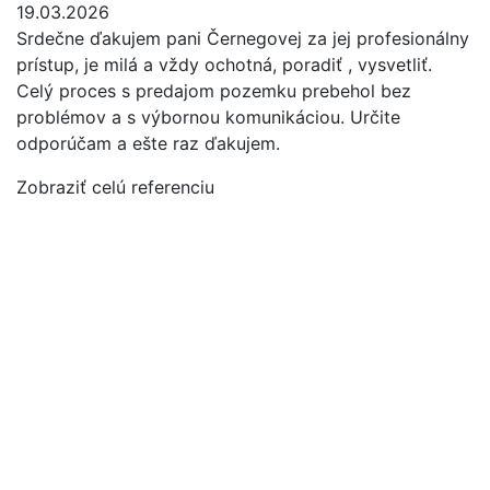
19.03.2026
1
Srdečne ďakujem pani Černegovej za jej profesionálny
P
ť
prístup, je milá a vždy ochotná, poradiť , vysvetliť.
m
Celý proces s predajom pozemku prebehol bez
a
problémov a s výbornou komunikáciou. Určite
Z
odporúčam a ešte raz ďakujem.
Zobraziť celú referenciu