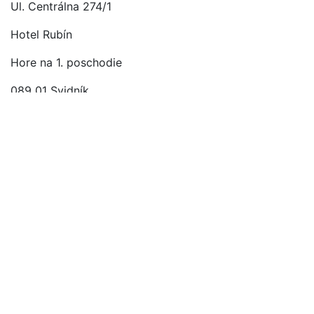
Ul. Centrálna 274/1
Hotel Rubín
Hore na 1. poschodie
089 01 Svidník
ZDENKA ČERNEGOVÁ
0907 638 839
Ul. Centrálna 274/1
Hotel Rubín
Hore na 1. poschodie
089 01 Svidník
KDE NÁS NÁJDETE