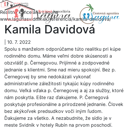
Realitná kancelária Laguna
www.lagunasvidnik.sk/referencia/kamila-davidova/
Kamila Davidová
Menu
|
10. 7. 2022
Spolu s manželom odporúčame túto realitku pri kúpe
rodinného domu. Máme veľmi dobre skúsenosti a
obzvlášť p. Černegovou. Prijímné a zodpovedné
jednanie s klientmi. Sme nad mieru spokojní. Bez p.
Černegovej by sme nedokázali vykonať
administratívne záležitosti tykajúc kúpy rodinného
domu. Veľká vďaka p. Černegovej a aj za služby, ktoré
nám poskytla. Ešte raz ďakujeme. P. Černegová
poskytuje profesionálne a prirodzené jednanie. Človek
bez akýkoľvek predsudkov voči iným ľudom.
Ďakujeme za všetko. A nezabudnite, že sídlo je v
meste Svidník v hotely Rubín na prvom poschodí.