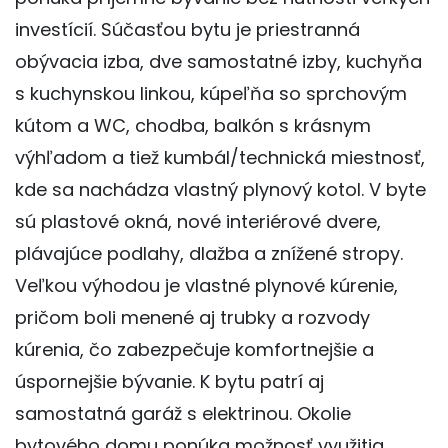
investícií. Súčasťou bytu je priestranná
obývacia izba, dve samostatné izby, kuchyňa
s kuchynskou linkou, kúpeľňa so sprchovým
kútom a WC, chodba, balkón s krásnym
výhľadom a tiež kumbál/technická miestnosť,
kde sa nachádza vlastný plynový kotol. V byte
sú plastové okná, nové interiérové dvere,
plávajúce podlahy, dlažba a znížené stropy.
Veľkou výhodou je vlastné plynové kúrenie,
pričom boli menené aj trubky a rozvody
kúrenia, čo zabezpečuje komfortnejšie a
úspornejšie bývanie. K bytu patrí aj
samostatná garáž s elektrinou. Okolie
bytového domu ponúka možnosť využitia