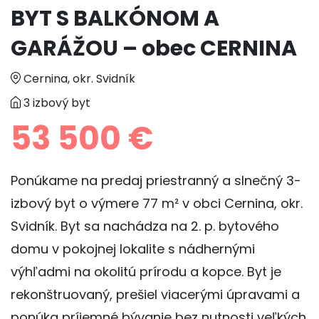
BYT S BALKÓNOM A
GARÁŽOU – obec CERNINA
Cernina, okr. Svidník
3 izbový byt
53 500 €
Ponúkame na predaj priestranný a slnečný 3-
izbový byt o výmere 77 m² v obci Cernina, okr.
Svidník. Byt sa nachádza na 2. p. bytového
domu v pokojnej lokalite s nádhernými
výhľadmi na okolitú prírodu a kopce. Byt je
rekonštruovaný, prešiel viacerými úpravami a
ponúka príjemné bývanie bez nutnosti veľkých