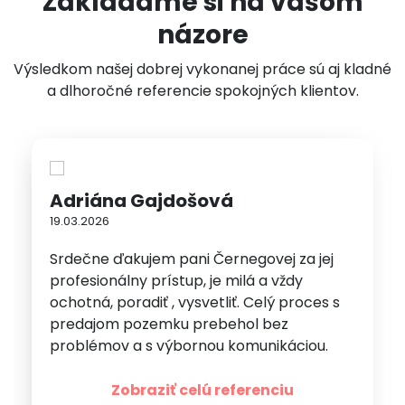
Zakladáme si na vašom
názore
Výsledkom našej dobrej vykonanej práce sú aj kladné
a dlhoročné referencie spokojných klientov.
Adriána Gajdošová
19.03.2026
Srdečne ďakujem pani Černegovej za jej
profesionálny prístup, je milá a vždy
ochotná, poradiť , vysvetliť. Celý proces s
predajom pozemku prebehol bez
problémov a s výbornou komunikáciou.
Určite odporúčam a ešte raz ďakujem.
Zobraziť celú referenciu