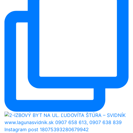
Instagram post 18075393280679942