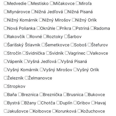
Medvedie
Mestisko
Mičakovce
Miroľa
Mlynárovce
Nižná Jedľová
Nižná Pisaná
Nižný Komárnik
Nižný Mirošov
Nižný Orlík
Nová Polianka
Okrúhle
Príkra
Pstriná
Radoma
Rakovčík
Rovné
Roztoky
Šarbov
Šarišský Štiavnik
Šemetkovce
Soboš
Štefurov
Stročín
Svidnička
Svidník
Vagrinec
Valkovce
Vápeník
Vyšná Jedľová
Vyšná Pisaná
Vyšný Komárnik
Vyšný Mirošov
Vyšný Orlík
Železník
Želmanovce
Stropkov
Baňa
Breznica
Breznička
Brusnica
Bukovce
Bystrá
Bžany
Chotča
Duplín
Gribov
Havaj
Jakušovce
Kolbovce
Korunková
Kožuchovce