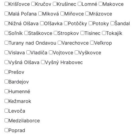
Krišľovce
Kručov
Krušinec
Lomné
Makovce
Malá Poľana
Miková
Miňovce
Mrázovce
Nižná Olšava
Oľšavka
Potôčky
Potoky
Šandal
Soľník
Staškovce
Stropkov
Tisinec
Tokajík
Turany nad Ondavou
Varechovce
Veľkrop
Vislava
Vladiča
Vojtovce
Vyškovce
Vyšná Olšava
Vyšný Hrabovec
Prešov
Bardejov
Humenné
Kežmarok
Levoča
Medzilaborce
Poprad