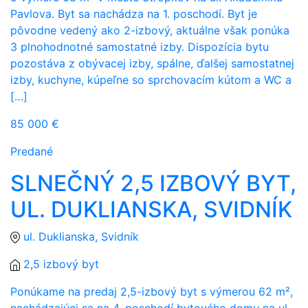
Pavlova. Byt sa nachádza na 1. poschodí. Byt je
pôvodne vedený ako 2-izbový, aktuálne však ponúka
3 plnohodnotné samostatné izby. Dispozícia bytu
pozostáva z obývacej izby, spálne, ďalšej samostatnej
izby, kuchyne, kúpeľne so sprchovacím kútom a WC a
[…]
85 000 €
Predané
SLNEČNÝ 2,5 IZBOVÝ BYT,
UL. DUKLIANSKA, SVIDNÍK
ul. Duklianska, Svidník
2,5 izbový byt
Ponúkame na predaj 2,5-izbový byt s výmerou 62 m²,
nachádzajúci sa na 4. poschodí bytového domu na ul.