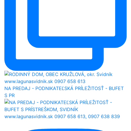
NA PREDAJ - PODNIKATEĽSKÁ PRÍLEŽITOSŤ - BUFET
S PR