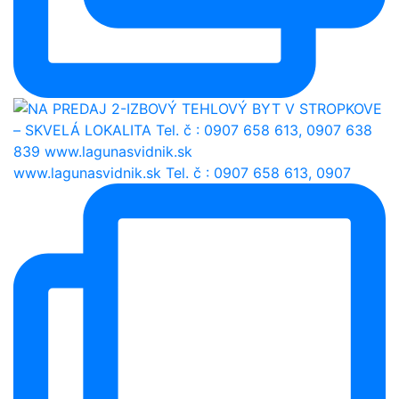
www.lagunasvidnik.sk Tel. č : 0907 658 613, 0907