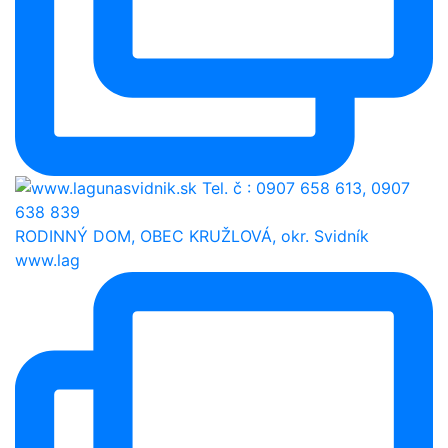
RODINNÝ DOM, OBEC KRUŽLOVÁ, okr. Svidník
www.lag