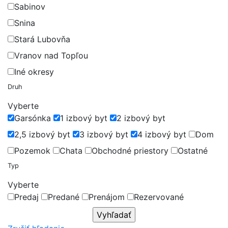
Sabinov
Snina
Stará Lubovňa
Vranov nad Topľou
Iné okresy
Druh
Vyberte
Garsónka
1 izbový byt
2 izbový byt
2,5 izbový byt
3 izbový byt
4 izbový byt
Dom
Pozemok
Chata
Obchodné priestory
Ostatné
Typ
Vyberte
Predaj
Predané
Prenájom
Rezervované