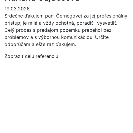
19.03.2026
1
Srdečne ďakujem pani Černegovej za jej profesionálny
P
ť
prístup, je milá a vždy ochotná, poradiť , vysvetliť.
m
Celý proces s predajom pozemku prebehol bez
a
problémov a s výbornou komunikáciou. Určite
Z
odporúčam a ešte raz ďakujem.
Zobraziť celú referenciu