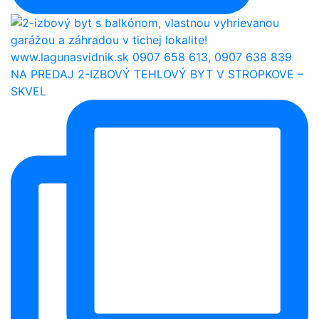
NA PREDAJ 2-IZBOVÝ TEHLOVÝ BYT V STROPKOVE –
SKVEL