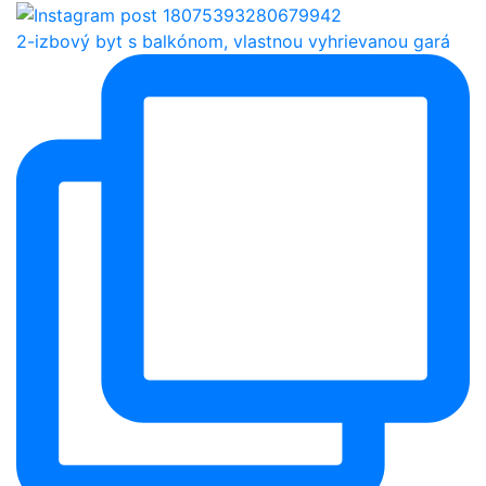
2-izbový byt s balkónom, vlastnou vyhrievanou gará