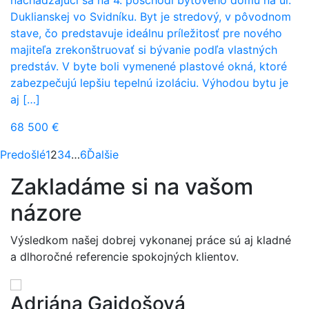
Duklianskej vo Svidníku. Byt je stredový, v pôvodnom
stave, čo predstavuje ideálnu príležitosť pre nového
majiteľa zrekonštruovať si bývanie podľa vlastných
predstáv. V byte boli vymenené plastové okná, ktoré
zabezpečujú lepšiu tepelnú izoláciu. Výhodou bytu je
aj […]
68 500 €
Strana
Strana
Strana
Strana
Strana
Predošlé
1
2
3
4
…
6
Ďalšie
Zakladáme si na vašom
názore
Výsledkom našej dobrej vykonanej práce sú aj kladné
a dlhoročné referencie spokojných klientov.
Adriána Gajdošová